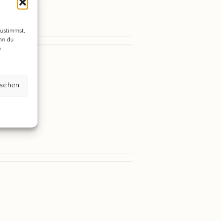
zustimmst,
enn du
n
nsehen