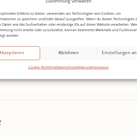
Zustimmung verwalten
 optimales Erlebnis zu bieten, verwenden wir Technologien wie Cookies, um
rmationen zu speichern und/oder darauf zuzugreifen. Wenn du diesen Technologien 
 Daten wie das Surfverhalten oder eindeutige IDs auf dieser Website verarbeiten. W
immung nicht erteilst oder zurückziehst, können bestimmte Merkmale und Funktione
tigt werden.
 Metzgerei
Akzeptieren
Ablehnen
Einstellungen a
Cookie-Richtlinie
Datenschutzerklärung
Impressum
s