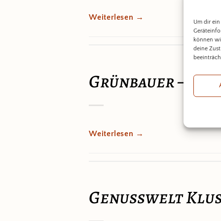
Weiterlesen
→
Um dir ein
Geräteinfo
können wir
deine Zust
beeinträch
Grünbauer – Die
Weiterlesen
→
Genusswelt Klu