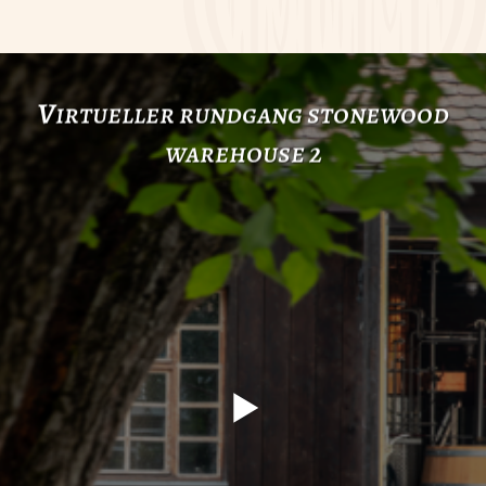
v
irtueller rundgang stonewood
warehouse 2