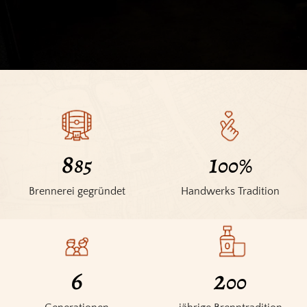
1
1
180
00
%
Brennerei gegründet
Handwerks Tradition
6
2
00