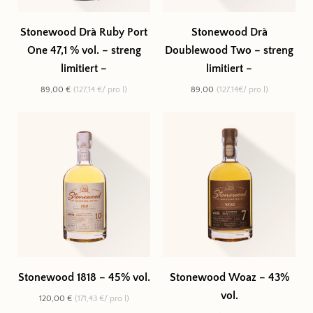
Stonewood Drà Ruby Port
Stonewood Drà
One 47,1 % vol. – streng
Doublewood Two – streng
limitiert –
limitiert –
89,00 €
(127,14 €/ pro l)
89,00
(127,14€/ pro l)
Stonewood 1818 – 45% vol.
Stonewood Woaz – 43%
vol.
120,00 €
(171,43 €/ pro l)