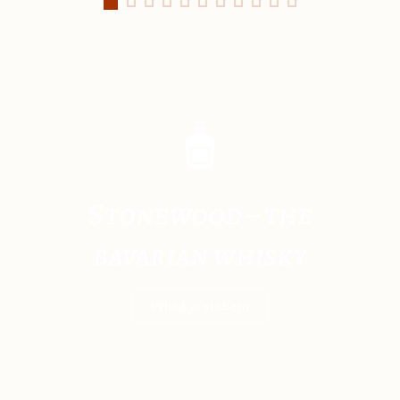
s
tonewood – the
bavarian whisky
Whiskys stöbern