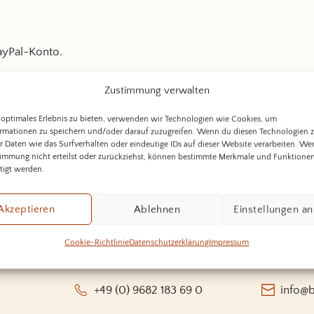
ayPal-Konto.
Zustimmung verwalten
 optimales Erlebnis zu bieten, verwenden wir Technologien wie Cookies, um
zahlen
rmationen zu speichern und/oder darauf zuzugreifen. Wenn du diesen Technologien 
 Daten wie das Surfverhalten oder eindeutige IDs auf dieser Website verarbeiten. W
immung nicht erteilst oder zurückziehst, können bestimmte Merkmale und Funktione
tigt werden.
Akzeptieren
Ablehnen
Einstellungen a
kontaktiere uns
Cookie-Richtlinie
Datenschutzerklärung
Impressum
+49 (0) 9682 183 69 0
info@