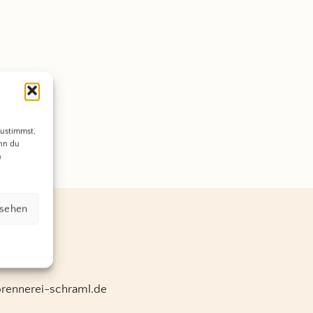
zustimmst,
enn du
n
nsehen
brennerei-schraml.de